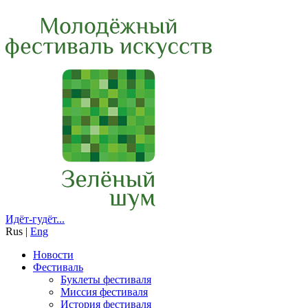
Идёт-гудёт...
Rus
|
Eng
Новости
Фестиваль
Буклеты фестиваля
Миссия фестиваля
История фестиваля