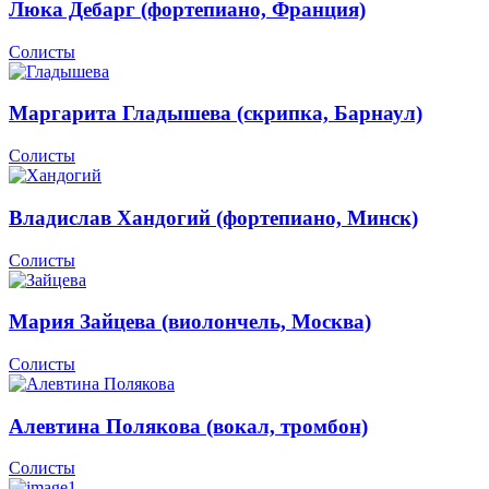
Люка Дебарг (фортепиано, Франция)
Солисты
Маргарита Гладышева (скрипка, Барнаул)
Солисты
Владислав Хандогий (фортепиано, Минск)
Солисты
Мария Зайцева (виолончель, Москва)
Солисты
Алевтина Полякова (вокал, тромбон)
Солисты