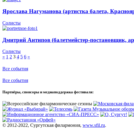
Ярослава Нагуманова (артистка балета, Красноя
Солисты
Дмитрий Антипов (балетмейстер-постановщик, ар
Солисты
«
1
2
3
4
5
6
»
Все события
Все события
Партнёры, спонсоры и медиаподдержка фестиваля:
© 2012-2022, Сургутская филармония,
www.sfil.ru
.