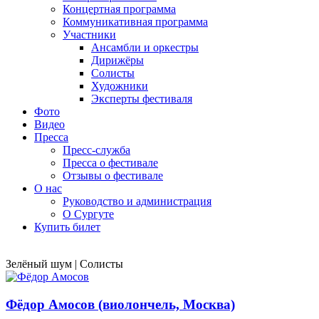
Концертная программа
Коммуникативная программа
Участники
Ансамбли и оркестры
Дирижёры
Солисты
Художники
Эксперты фестиваля
Фото
Видео
Пресса
Пресс-служба
Пресса о фестивале
Отзывы о фестивале
О нас
Руководство и администрация
О Сургуте
Купить билет
Зелёный шум | Солисты
Фёдор Амосов (виолончель, Москва)