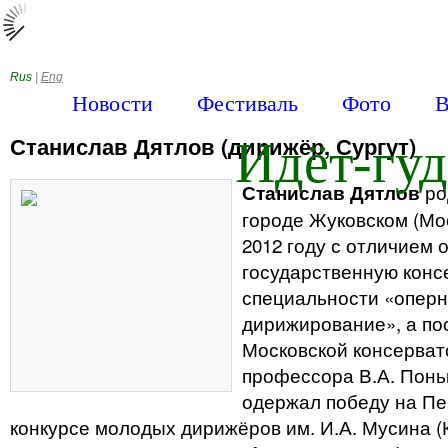
Rus
|
Eng
Новости
Фестиваль
Фото
В
Станислав Дятлов (дирижёр, Сургут)
Идёт-гудё
ро
Станислав Дятлов
городе Жуковском (Мос
2012 году с отличием 
государственную конс
специальности «опер
дирижирование», а по
Московской консерват
профессора В.А. Поньк
одержал победу на П
конкурсе молодых дирижёров им. И.А. Мусина (