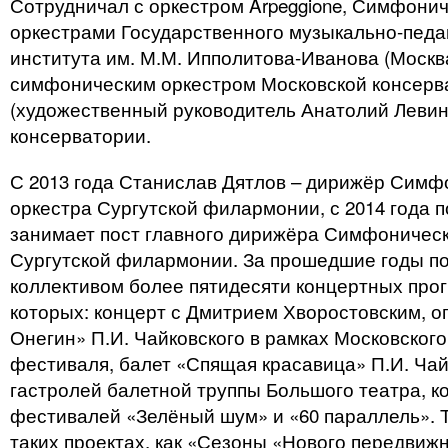
Сотрудничал с оркестром Arpeggione, Симфони
оркестрами Государственного музыкально-педа
института им. М.М. Ипполитова-Иванова (Москв
симфоническим оркестром Московской консерв
(художественный руководитель Анатолий Левин
консерватории.
С 2013 года Станислав Дятлов – дирижёр Симф
оркестра Сургутской филармонии, с 2014 года 
занимает пост главного дирижёра Симфоническ
Сургутской филармонии. За прошедшие годы по
коллективом более пятидесяти концертных прог
которых: концерт с Дмитрием Хворостовским, о
Онегин» П.И. Чайковского в рамках Московског
фестиваля, балет «Спящая красавица» П.И. Чай
гастролей балетной труппы Большого театра, к
фестивалей «Зелёный шум» и «60 параллель». Т
таких проектах, как «Сезоны «Нового передвиж